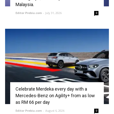
Malaysia.
Editor Prebiu.com
-
July 31, 2026
0
Celebrate Merdeka every day with a
Mercedes-Benz on Agility+ from as low
as RM 66 per day
Editor Prebiu.com
-
August 6, 2026
0