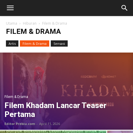
Utama
Hiburan
Filem & Drama
FILEM & DRAMA
Artis
Filem & Drama
Sensasi
Filem & Drama
Filem Khadam Lancar Teaser
Pertama
Editor Prebiu.com
-
April 11, 2026