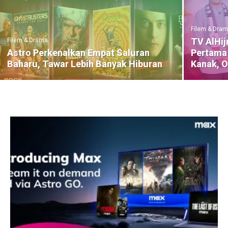
Filem & Dra
TV AlHij
Filem & Drama
Astro Perkenalkan Empat Saluran
Pertama 
Baharu, Tawar Lebih Banyak Hiburan
Kanak, 