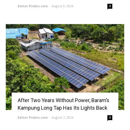
Editor Prebiu.com
-
August 9, 2026
0
After Two Years Without Power, Baram’s
Kampung Long Tap Has Its Lights Back
Editor Prebiu.com
-
August 7, 2026
0