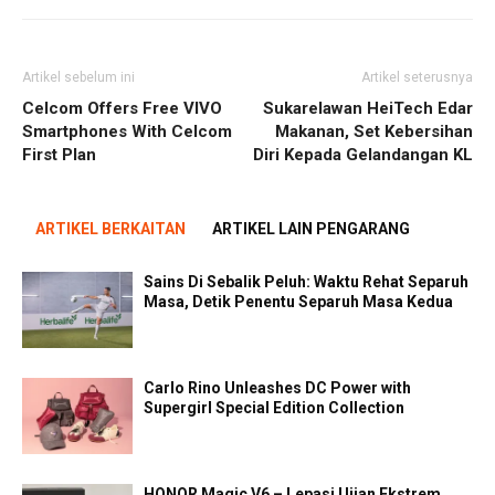
Artikel sebelum ini
Artikel seterusnya
Celcom Offers Free VIVO
Sukarelawan HeiTech Edar
Smartphones With Celcom
Makanan, Set Kebersihan
First Plan
Diri Kepada Gelandangan KL
ARTIKEL BERKAITAN
ARTIKEL LAIN PENGARANG
Sains Di Sebalik Peluh: Waktu Rehat Separuh
Masa, Detik Penentu Separuh Masa Kedua
Carlo Rino Unleashes DC Power with
Supergirl Special Edition Collection
HONOR Magic V6 – Lepasi Ujian Ekstrem,