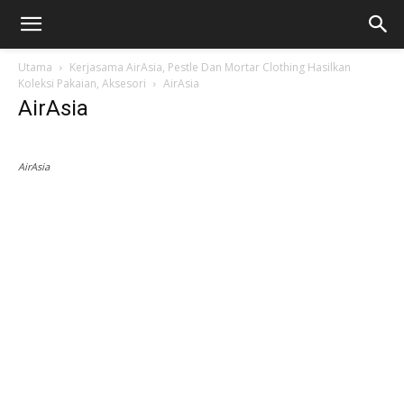
Utama
Kerjasama AirAsia, Pestle Dan Mortar Clothing Hasilkan
Koleksi Pakaian, Aksesori
AirAsia
AirAsia
AirAsia