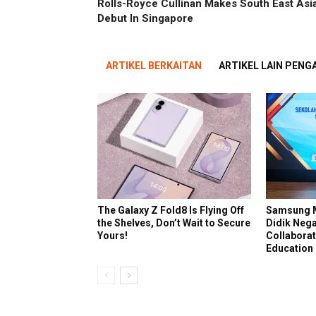
Rolls-Royce Cullinan Makes South East Asi
Debut In Singapore
ARTIKEL BERKAITAN
ARTIKEL LAIN PEN
The Galaxy Z Fold8 Is Flying Off
Samsung M
the Shelves, Don’t Wait to Secure
Didik Neg
Yours!
Collaborat
Education 