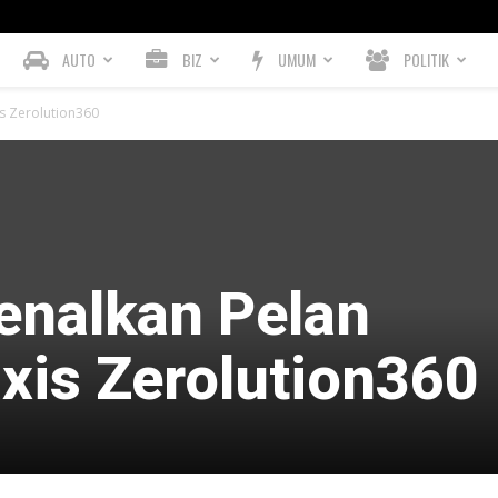
AUTO
BIZ
UMUM
POLITIK
s Zerolution360
enalkan Pelan
xis Zerolution360