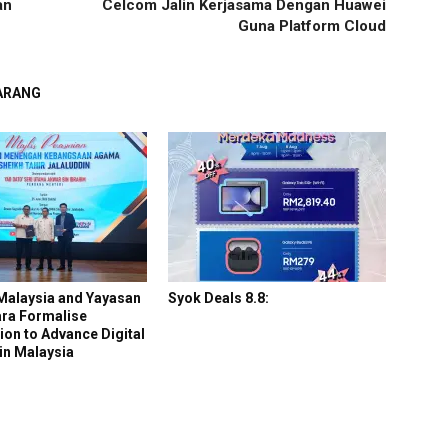
an
Celcom Jalin Kerjasama Dengan Huawei
Guna Platform Cloud
GARANG
alaysia and Yayasan
Syok Deals 8.8:
ara Formalise
ion to Advance Digital
in Malaysia