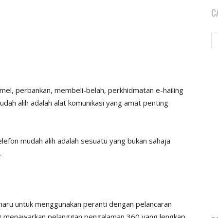
C
l, perbankan, membeli-belah, perkhidmatan e-hailing
udah alih adalah alat komunikasi yang amat penting
efon mudah alih adalah sesuatu yang bukan sahaja
.
aharu untuk menggunakan peranti dengan pelancaran
ang menawarkan pelanggan pengalaman 360 yang lengkap