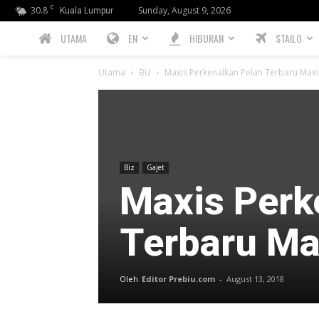
C
30.8
Sunday, August 9, 2026
Kuala Lumpur
PREBIU.com
UTAMA
EN
HIBURAN
STAILO
Utama
Biz
Maxis Perkenalkan Pelan Terbaru Maxi
Biz
Gajet
Maxis Perk
Terbaru Ma
Oleh
Editor Prebiu.com
-
August 13, 2018