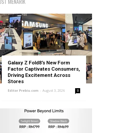
OST MENARIK
Galaxy Z Fold8’s New Form
Factor Captivates Consumers,
Driving Excitement Across
Stores
Editor Prebiu.com
-
August 3, 2026
0