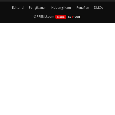
Editorial
Pengiklanan
Hubungi Kami
Penafian
DMCA
© PREBIU.com
design
XC
II
TECH