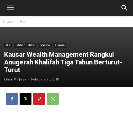
Utama
Biz
Biz
Pilihan Editor
Semasa
Umum
Kausar Wealth Management Rangkul
Anugerah Khalifah Tiga Tahun Berturut-
Turut
Oleh
Mr Jack
-
February 25, 2018