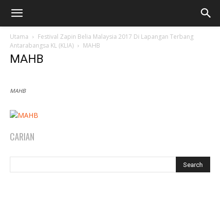
Utama
Festival Zapin Belia Malaysia 2017 Di Lapangan Terbang
Antarabangsa KL (KLIA)
MAHB
MAHB
MAHB
CARIAN