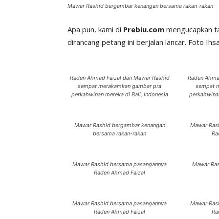
Mawar Rashid bergambar kenangan bersama rakan-rakan
Apa pun, kami di
Prebiu.com
mengucapkan ta
dirancang petang ini berjalan lancar. Foto 
Raden Ahmad Faizal dan Mawar Rashid
Raden Ahma
sempat merakamkan gambar pra
sempat 
perkahwinan mereka di Bali, Indonesia
perkahwinan
Mawar Rashid bergambar kenangan
Mawar Ras
bersama rakan-rakan
Ra
Mawar Rashid bersama pasangannya
Mawar Ras
Raden Ahmad Faizal
Mawar Rashid bersama pasangannya
Mawar Ras
Raden Ahmad Faizal
Ra