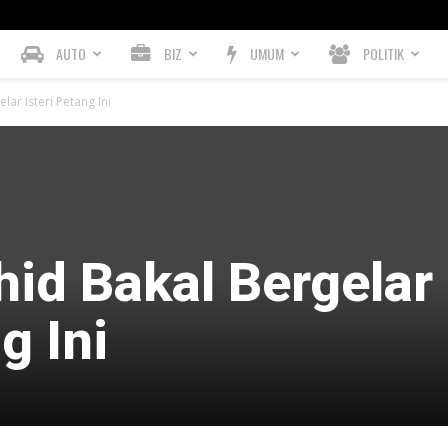
AUTO
BIZ
UMUM
POLITIK
ar Isteri Petang Ini
id Bakal Bergelar
g Ini