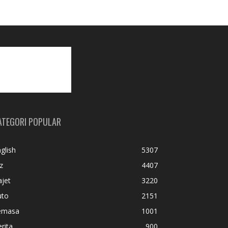
ATEGORI POPULAR
glish
5307
z
4407
jet
3220
uto
2151
emasa
1001
rita
900