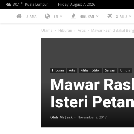
C
30.1
Friday, August 7, 2026
Kuala Lumpur
PREBIU.com
UTAMA
EN
HIBURAN
STAILO
Utama
Hiburan
Artis
Mawar Rashid Bakal Bergel
Hiburan
Artis
Pilihan Editor
Sensasi
Umum
Mawar Rash
Isteri Petan
Oleh
Mr Jack
-
November 9, 2017