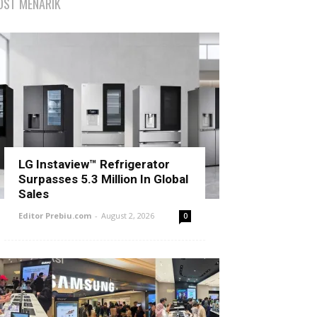
OST MENARIK
LG Instaview™ Refrigerator
Surpasses 5.3 Million In Global
Sales
Editor Prebiu.com
-
August 2, 2026
0