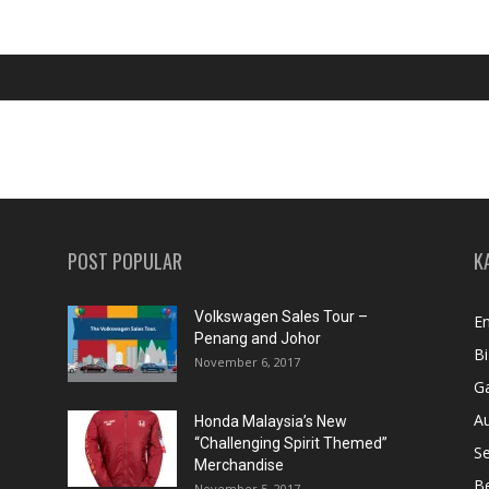
POST POPULAR
K
Volkswagen Sales Tour –
En
Penang and Johor
Bi
November 6, 2017
Ga
A
Honda Malaysia’s New
“Challenging Spirit Themed”
S
Merchandise
Be
November 5, 2017