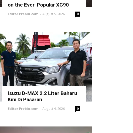
on the Ever-Popular XC90
Editor Prebiu.com
-
August 5, 2026
0
Isuzu D-MAX 2.2 Liter Baharu
Kini Di Pasaran
Editor Prebiu.com
-
August 4, 2026
0