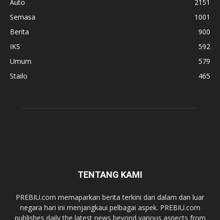
Auto
2151
Semasa
1001
Berita
900
IKS
592
Umum
579
Stailo
465
TENTANG KAMI
PREBIU.com memaparkan berita terkini dari dalam dan luar
negara hari ini menjangkaui pelbagai aspek. PREBIU.com
publishes daily the latest news beyond various aspects from