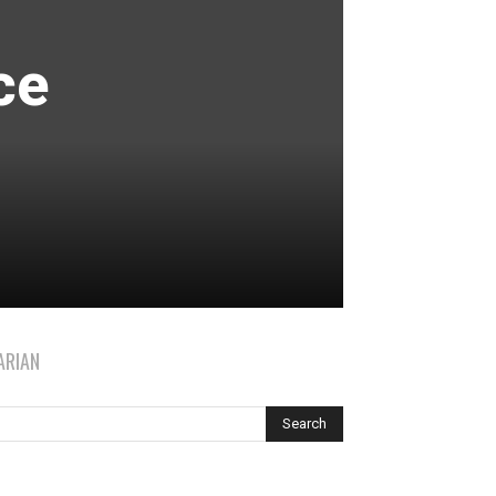
ce
i
ARIAN