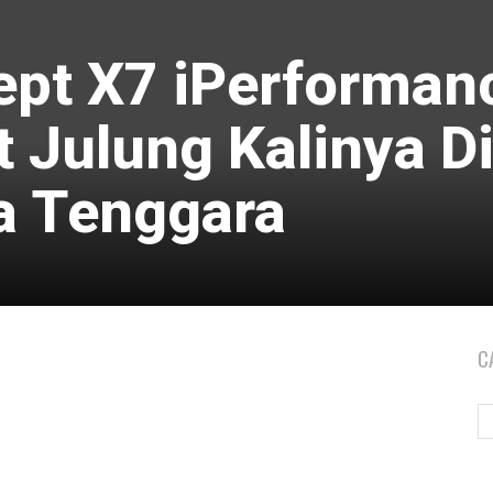
pt X7 iPerforman
 Julung Kalinya D
a Tenggara
C