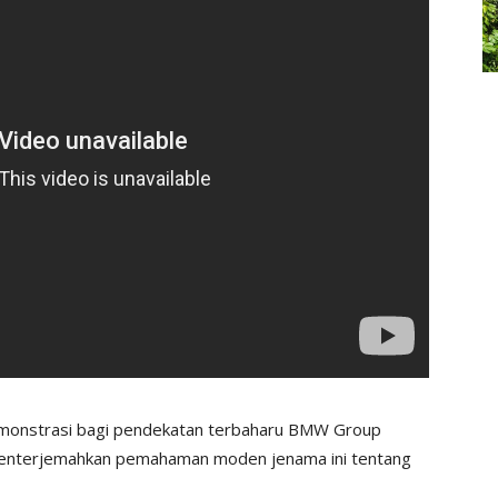
monstrasi bagi pendekatan terbaharu BMW Group
nterjemahkan pemahaman moden jenama ini tentang