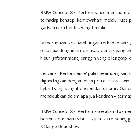
BMW Concept X7 iPerforrmance mencabar 
terhadap konsep “kemewahan” melalui rupa p
garisan reka bentuk yang terfokus.
Ia merupakan kesinambungan terhadap saiz y
reka suai dengan ciri-ciri asas: bentuk yang 
hibur (infotainment) canggih yang dilengkapi
Lencana ‘iPerformance’ pula melambangkan 
digandingkan dengan enjin petrol BMW TwinP
hybrid yang sangat efisien dan dinamik. Ga
menakjubkan dalam apa jua keadaan – termas
BMW Concept X7 iPerformance akan dipamerk
bermula dari hari Rabu, 18 Julai 2018 sehin
X Range Roadshow.