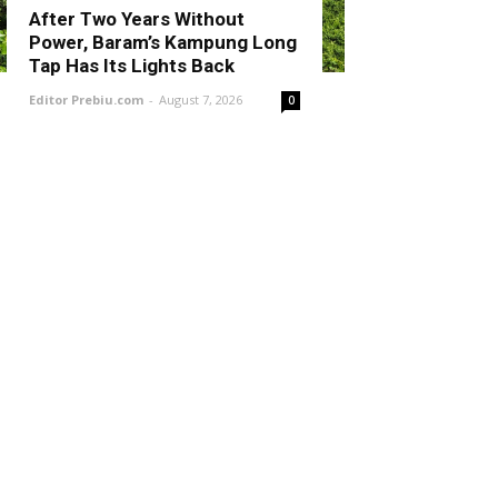
After Two Years Without
Power, Baram’s Kampung Long
Tap Has Its Lights Back
Editor Prebiu.com
-
August 7, 2026
0