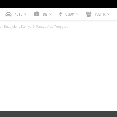
AUTO
BIZ
UMUM
POLITIK
 Buat Julung Kalinya Di Rantau Asia Tenggara