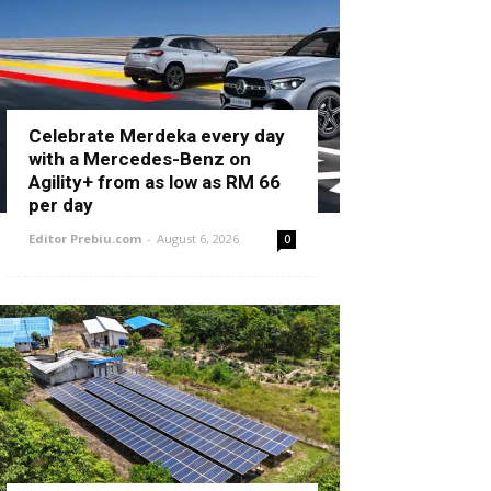
Celebrate Merdeka every day
with a Mercedes-Benz on
Agility+ from as low as RM 66
per day
Editor Prebiu.com
-
August 6, 2026
0