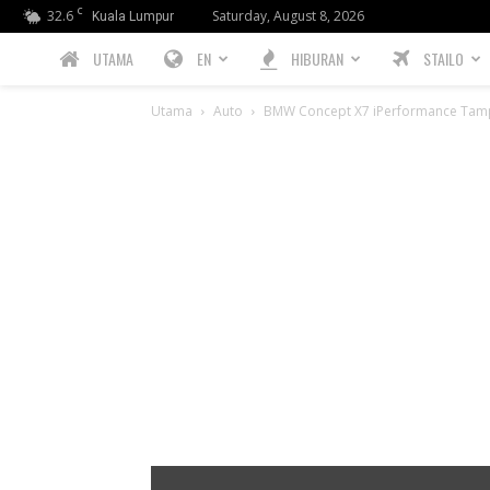
C
32.6
Saturday, August 8, 2026
Kuala Lumpur
PREBIU.com
UTAMA
EN
HIBURAN
STAILO
Utama
Auto
BMW Concept X7 iPerformance Tampil