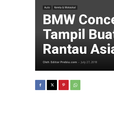
Auto
Kereta & Motosikal
BMW Conce
Tampil Buat
Rantau Asi
Oleh
Editor Prebiu.com
-
July 27, 2018