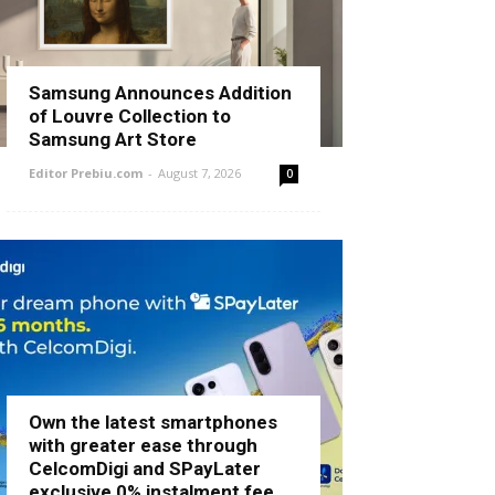
Samsung Announces Addition
of Louvre Collection to
Samsung Art Store
Editor Prebiu.com
-
August 7, 2026
0
Own the latest smartphones
with greater ease through
CelcomDigi and SPayLater
exclusive 0% instalment fee