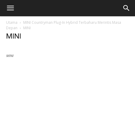
Utama
MINI Countryman Plug-In Hybrid Terbaharu Merintis Masa
Depan
MINI
MINI
MINI