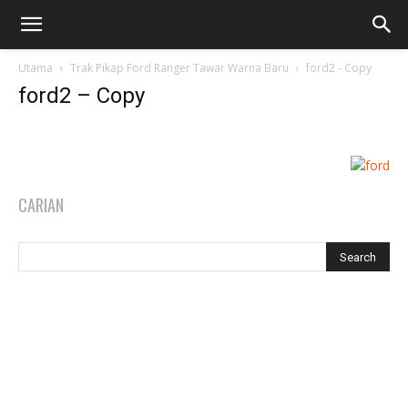
Utama
Trak Pikap Ford Ranger Tawar Warna Baru
ford2 - Copy
ford2 – Copy
CARIAN