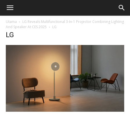
Utama
LG Reveals Multifunctional 3-In-1 Projector Combining Lighting
And Speaker At CES 2025
LG
LG