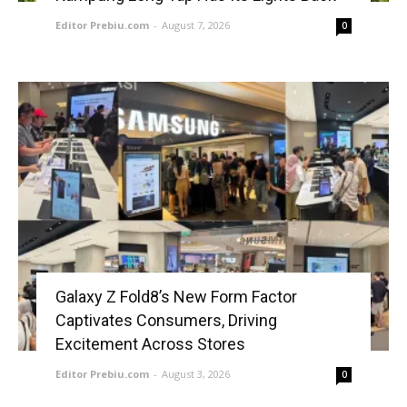
Editor Prebiu.com
-
August 7, 2026
0
Galaxy Z Fold8’s New Form Factor
Captivates Consumers, Driving
Excitement Across Stores
Editor Prebiu.com
-
August 3, 2026
0