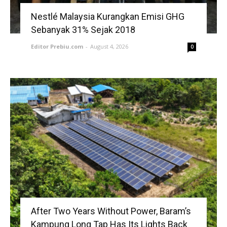
Nestlé Malaysia Kurangkan Emisi GHG
Sebanyak 31% Sejak 2018
Editor Prebiu.com
-
August 4, 2026
0
After Two Years Without Power, Baram’s
Kampung Long Tap Has Its Lights Back