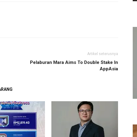
Artikel seterusnya
n
Pelaburan Mara Aims To Double Stake In
AppAsia
GARANG