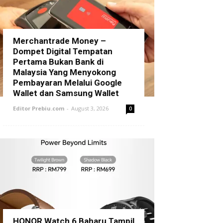
Merchantrade Money –
Dompet Digital Tempatan
Pertama Bukan Bank di
Malaysia Yang Menyokong
Pembayaran Melalui Google
Wallet dan Samsung Wallet
Editor Prebiu.com
-
August 3, 2026
0
HONOR Watch 6 Baharu Tampil