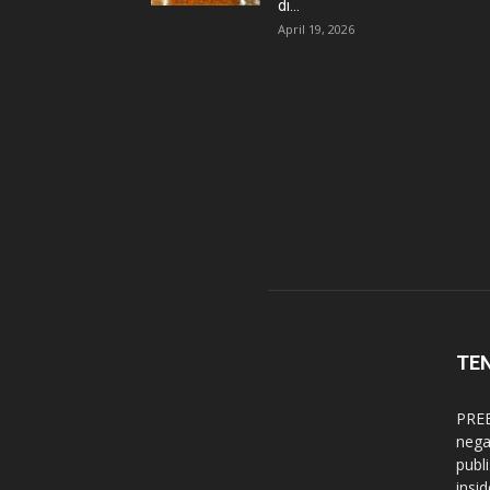
di...
April 19, 2026
TE
PREB
nega
publ
insi