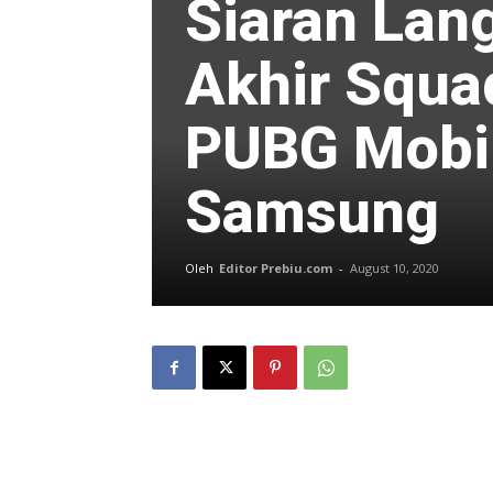
Siaran Lan
Akhir Squa
PUBG Mobil
Samsung
Oleh
Editor Prebiu.com
-
August 10, 2020