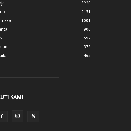
jet
3220
uto
2151
emasa
1001
rita
900
S
592
mum
579
ailo
465
KUTI KAMI