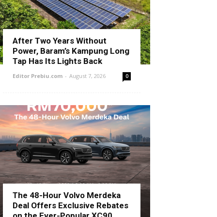
After Two Years Without
Power, Baram’s Kampung Long
Tap Has Its Lights Back
Editor Prebiu.com
-
August 7, 2026
0
The 48-Hour Volvo Merdeka
Deal Offers Exclusive Rebates
on the Ever-Popular XC90