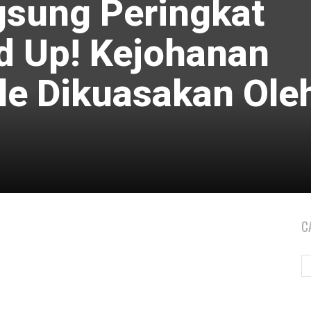
gsung Peringkat
d Up! Kejohanan
e Dikuasakan Ole
C