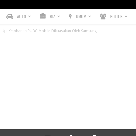
AUTO
BIZ
UMUM
POLITIK
ad Up! Kejohanan PUBG Mobile Dikuasakan Oleh Samsung