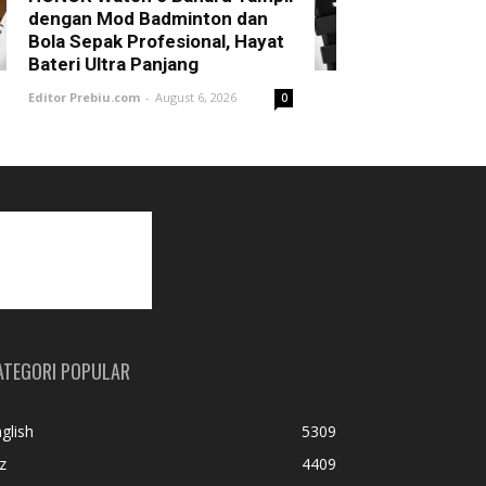
dengan Mod Badminton dan
Bola Sepak Profesional, Hayat
Bateri Ultra Panjang
Editor Prebiu.com
-
August 6, 2026
0
ATEGORI POPULAR
glish
5309
z
4409