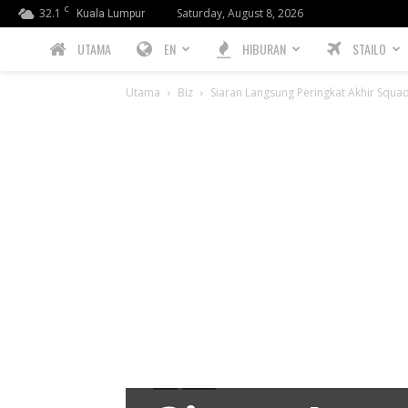
C
32.1
Saturday, August 8, 2026
Kuala Lumpur
PREBIU.com
UTAMA
EN
HIBURAN
STAILO
Utama
Biz
Siaran Langsung Peringkat Akhir Squ
Biz
Gajet