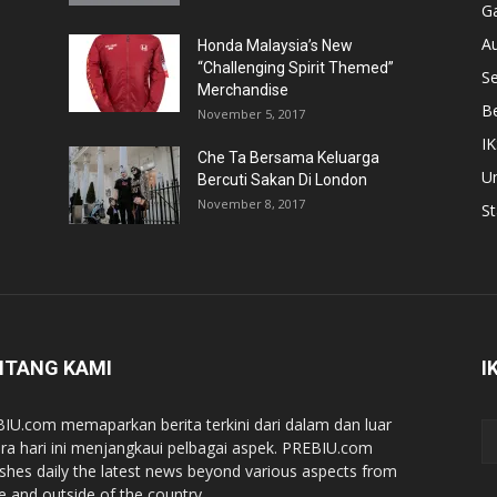
Ga
A
Honda Malaysia’s New
“Challenging Spirit Themed”
S
Merchandise
Be
November 5, 2017
IK
Che Ta Bersama Keluarga
U
Bercuti Sakan Di London
November 8, 2017
St
NTANG KAMI
I
IU.com memaparkan berita terkini dari dalam dan luar
ra hari ini menjangkaui pelbagai aspek. PREBIU.com
ishes daily the latest news beyond various aspects from
de and outside of the country.